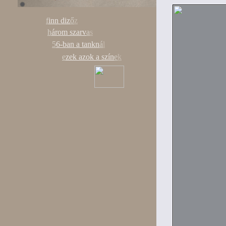
f
inn diz
ő
z
h
árom szarv
a
s
5
6-ban a tankn
á
l
e
zek azok a szín
e
k