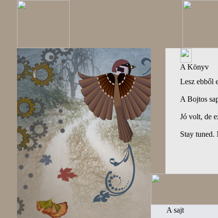
A Könyv
Lesz ebből 
A Bojtos sa
Jó volt, de 
Stay tuned.
A sajt