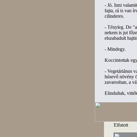
- Jó. Inni valami
fajta, rá is van 
cilinderes.
- Tényleg. De "a
nekem is jut főze
elszabadult hajt
- Mindegy.
Koccintottak egy
- Vegetáriánus 
húsevő növény öl
zavarosban, a vál
Elindultak, vitték
Elfutott