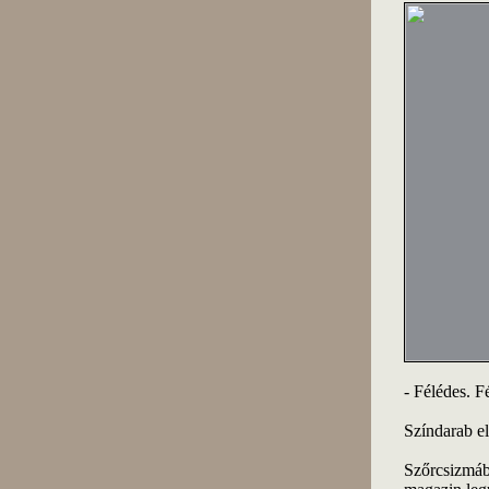
- Félédes. F
Színdarab el
Szőrcsizmáb