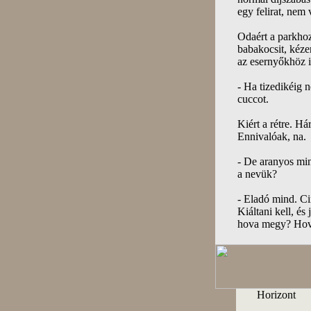
egy felirat, nem
Odaért a parkhoz
babakocsit, kézen
az esernyőkhöz i
- Ha tizedikéig 
cuccot.
Kiért a rétre. Há
Ennivalóak, na.
- De aranyos mi
a nevük?
- Eladó mind. Cin
Kiáltani kell, é
hova megy? Hova
Horizont