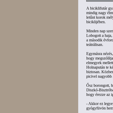
A biciklifutár gya
mindig nagy élmé
letűnt korok mél
biciklijében.
Minden nap szemb
Lobogott a haja, 
a második évfor
teátrálisan.
Egymásra nézés, s
hogy megszólítja
elmegyek mellett
Holnapután te k
biztosan. Közben
picivel nagyobb 
Ősz borongott, h
Diszkó-Bisztrób
hogy érezze az ig
- Akkor ez legye
gyógyfüvön hempe