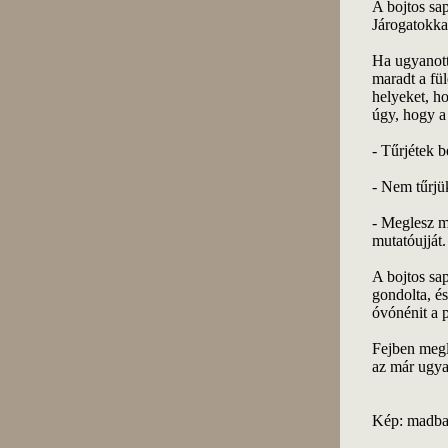
A bojtos sa
Járogatokka
Ha ugyanott 
maradt a fül
helyeket, 
úgy, hogy a 
- Tűrjétek b
- Nem tűrjük
- Meglesz m
mutatóujját.
A bojtos sap
gondolta, és
óvónénit a 
Fejben megló
az már ugya
Kép: madba