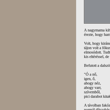
A nagymama kihe
érezte, hogy ham
Volt, hogy kirán
tájon volt a fóku
elmosódott. Tudt
kis eltéréssel, d
Befutott a dalszö
"Ó a nő,
igen, ő,
ahogy néz,
ahogy varr,
szívemből,
pici darabot kita
A távolban fakó
normál díjszabás