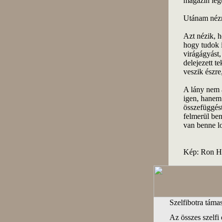
magazin leg
Utánam néz
Azt nézik, h
hogy tudok í
virágágyást,
delejezett t
veszik észre
A lány nem 
igen, hanem 
összefüggés
felmerül ben
van benne lo
Kép: Ron Hi
Szelfibotra tám
Az összes szelfi