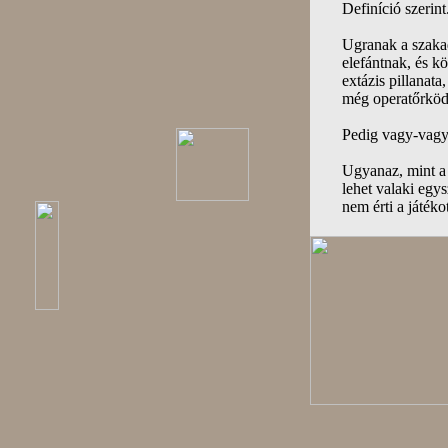
Definíció szerint.
Ugranak a szakad
elefántnak, és k
extázis pillanata
még operatőrködn
Pedig vagy-vagy
Ugyanaz, mint a
lehet valaki egys
nem érti a játéko